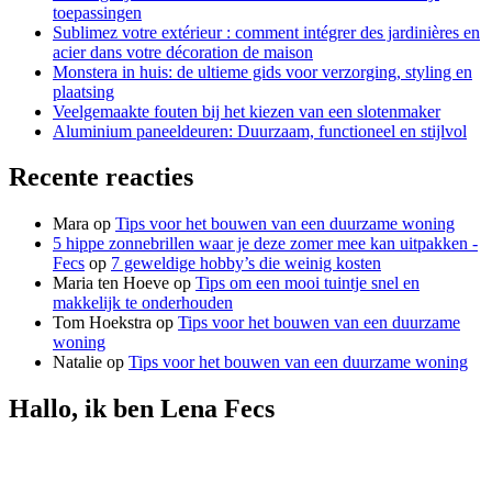
toepassingen
Sublimez votre extérieur : comment intégrer des jardinières en
acier dans votre décoration de maison
Monstera in huis: de ultieme gids voor verzorging, styling en
plaatsing
Veelgemaakte fouten bij het kiezen van een slotenmaker
Aluminium paneeldeuren: Duurzaam, functioneel en stijlvol
Recente reacties
Mara
op
Tips voor het bouwen van een duurzame woning
5 hippe zonnebrillen waar je deze zomer mee kan uitpakken -
Fecs
op
7 geweldige hobby’s die weinig kosten
Maria ten Hoeve
op
Tips om een mooi tuintje snel en
makkelijk te onderhouden
Tom Hoekstra
op
Tips voor het bouwen van een duurzame
woning
Natalie
op
Tips voor het bouwen van een duurzame woning
Hallo, ik ben Lena Fecs