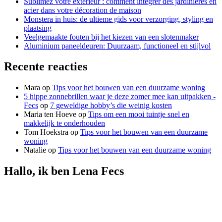
Sublimez votre extérieur : comment intégrer des jardinières en
acier dans votre décoration de maison
Monstera in huis: de ultieme gids voor verzorging, styling en
plaatsing
Veelgemaakte fouten bij het kiezen van een slotenmaker
Aluminium paneeldeuren: Duurzaam, functioneel en stijlvol
Recente reacties
Mara
op
Tips voor het bouwen van een duurzame woning
5 hippe zonnebrillen waar je deze zomer mee kan uitpakken -
Fecs
op
7 geweldige hobby’s die weinig kosten
Maria ten Hoeve
op
Tips om een mooi tuintje snel en
makkelijk te onderhouden
Tom Hoekstra
op
Tips voor het bouwen van een duurzame
woning
Natalie
op
Tips voor het bouwen van een duurzame woning
Hallo, ik ben Lena Fecs